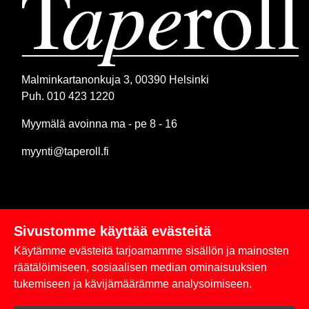
Malminkartanonkuja 3, 00390 Helsinki
Puh. 010 423 1220
Myymälä avoinna ma - pe 8 - 16
myynti@taperoll.fi
Sivustomme käyttää evästeitä
Linkit
Käytämme evästeitä tarjoamamme sisällön ja mainosten
Rekisteriseloste
räätälöimiseen, sosiaalisen median ominaisuuksien
tukemiseen ja kävijämäärämme analysoimiseen.
Yhteystiedot