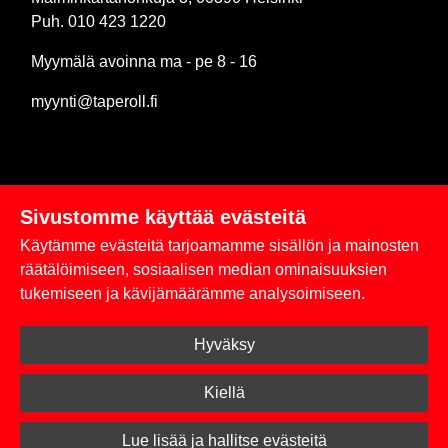
Puh. 010 423 1220
Myymälä avoinna ma - pe 8 - 16
myynti@taperoll.fi
Sivustomme käyttää evästeitä
Linkit
Käytämme evästeitä tarjoamamme sisällön ja mainosten
Rekisteriseloste
räätälöimiseen, sosiaalisen median ominaisuuksien
tukemiseen ja kävijämäärämme analysoimiseen.
Yhteystiedot
Hyväksy
Toimitus- ja maksuehdot
Kirjaudu sisään
Kiellä
© 2026 Taperoll
Lue lisää ja hallitse evästeitä