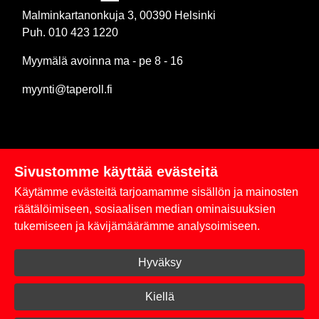
Malminkartanonkuja 3, 00390 Helsinki
Puh. 010 423 1220
Myymälä avoinna ma - pe 8 - 16
myynti@taperoll.fi
Sivustomme käyttää evästeitä
Linkit
Käytämme evästeitä tarjoamamme sisällön ja mainosten
Rekisteriseloste
räätälöimiseen, sosiaalisen median ominaisuuksien
tukemiseen ja kävijämäärämme analysoimiseen.
Yhteystiedot
Hyväksy
Toimitus- ja maksuehdot
Kirjaudu sisään
Kiellä