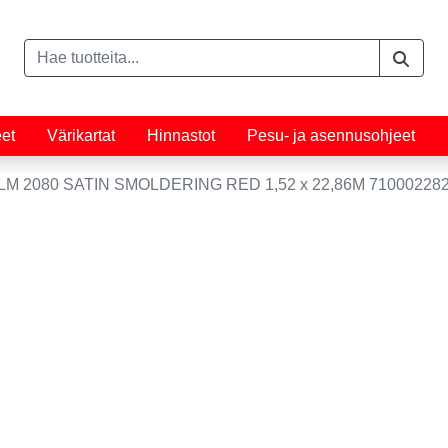
eet
Värikartat
Hinnastot
Pesu- ja asennusohjeet
LM 2080 SATIN SMOLDERING RED 1,52 x 22,86M 71000228