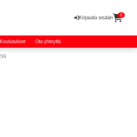
0
Kirjaudu sisään
Koulutukset
Ota yhteyttä
259