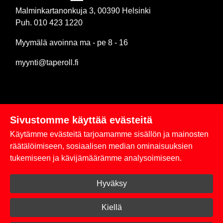
Malminkartanonkuja 3, 00390 Helsinki
Puh. 010 423 1220
Myymälä avoinna ma - pe 8 - 16
myynti@taperoll.fi
Sivustomme käyttää evästeitä
Linkit
Käytämme evästeitä tarjoamamme sisällön ja mainosten
Rekisteriseloste
räätälöimiseen, sosiaalisen median ominaisuuksien
tukemiseen ja kävijämäärämme analysoimiseen.
Yhteystiedot
Hyväksy
Toimitus- ja maksuehdot
Kirjaudu sisään
Kiellä