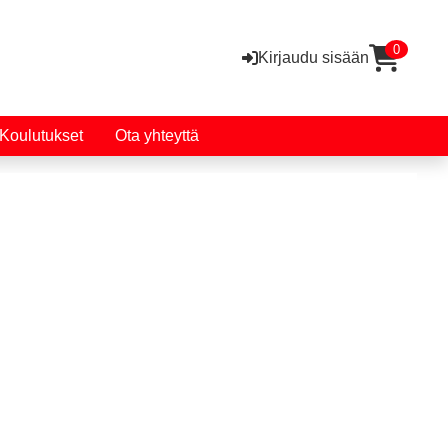
0
Kirjaudu sisään
Koulutukset
Ota yhteyttä