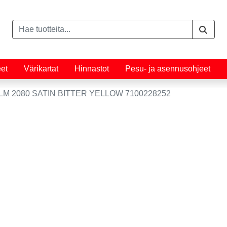
eet
Värikartat
Hinnastot
Pesu- ja asennusohjeet
LM 2080 SATIN BITTER YELLOW 7100228252