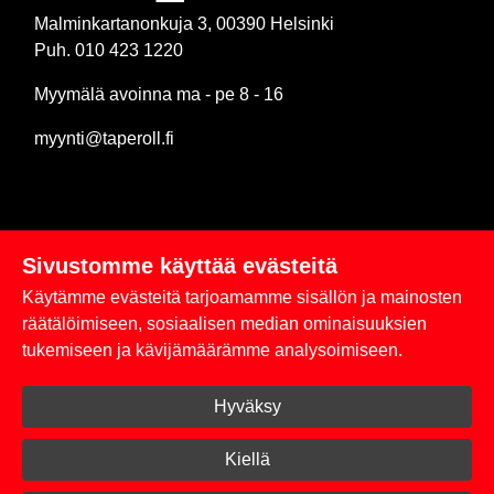
Malminkartanonkuja 3, 00390 Helsinki
Puh. 010 423 1220
Myymälä avoinna ma - pe 8 - 16
myynti@taperoll.fi
Sivustomme käyttää evästeitä
Linkit
Käytämme evästeitä tarjoamamme sisällön ja mainosten
Rekisteriseloste
räätälöimiseen, sosiaalisen median ominaisuuksien
tukemiseen ja kävijämäärämme analysoimiseen.
Yhteystiedot
Hyväksy
Toimitus- ja maksuehdot
Kirjaudu sisään
Kiellä