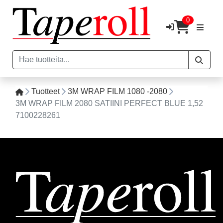
0
Tuotteet
3M WRAP FILM 1080 -2080
3M WRAP FILM 2080 SATIINI PERFECT BLUE 1,52
7100228261