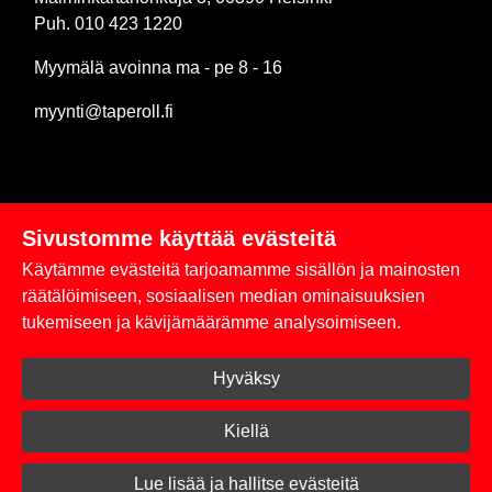
Puh. 010 423 1220
Myymälä avoinna ma - pe 8 - 16
myynti@taperoll.fi
Sivustomme käyttää evästeitä
Linkit
Käytämme evästeitä tarjoamamme sisällön ja mainosten
Rekisteriseloste
räätälöimiseen, sosiaalisen median ominaisuuksien
tukemiseen ja kävijämäärämme analysoimiseen.
Yhteystiedot
Hyväksy
Toimitus- ja maksuehdot
Kirjaudu sisään
Kiellä
© 2026 Taperoll
Lue lisää ja hallitse evästeitä