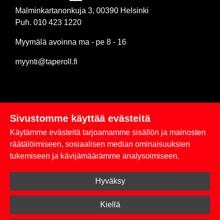
Malminkartanonkuja 3, 00390 Helsinki
Puh. 010 423 1220
Myymälä avoinna ma - pe 8 - 16
myynti@taperoll.fi
Sivustomme käyttää evästeitä
Linkit
Käytämme evästeitä tarjoamamme sisällön ja mainosten
Rekisteriseloste
räätälöimiseen, sosiaalisen median ominaisuuksien
tukemiseen ja kävijämäärämme analysoimiseen.
Yhteystiedot
Hyväksy
Toimitus- ja maksuehdot
Kirjaudu sisään
Kiellä