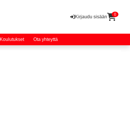
0
Kirjaudu sisään
Koulutukset
Ota yhteyttä