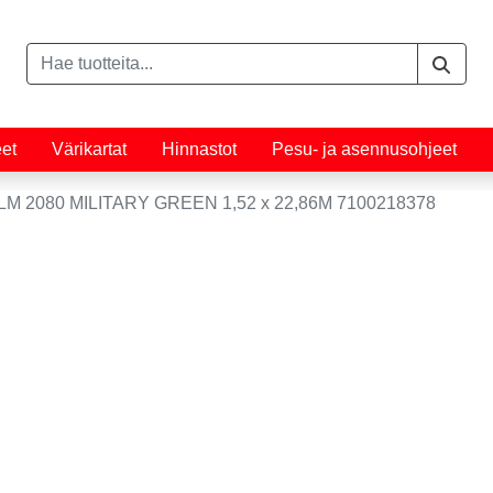
eet
Värikartat
Hinnastot
Pesu- ja asennusohjeet
M 2080 MILITARY GREEN 1,52 x 22,86M 7100218378