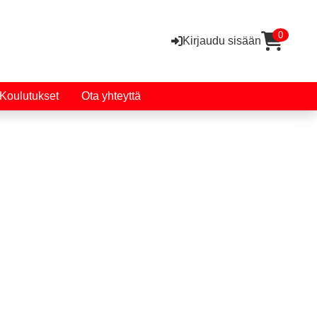
0
Kirjaudu sisään
Koulutukset
Ota yhteyttä