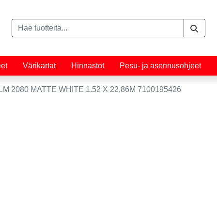
eet
Värikartat
Hinnastot
Pesu- ja asennusohjeet
M 2080 MATTE WHITE 1.52 X 22,86M 7100195426