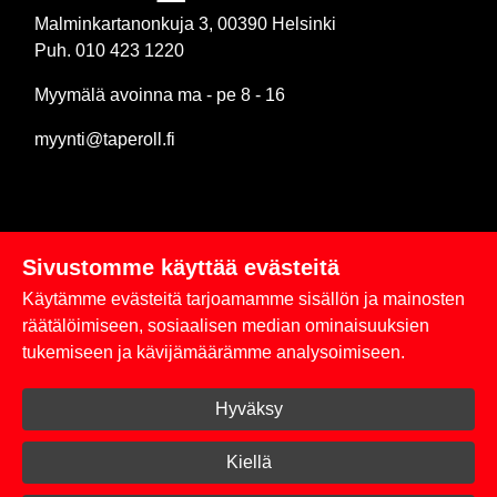
Malminkartanonkuja 3, 00390 Helsinki
Puh. 010 423 1220
Myymälä avoinna ma - pe 8 - 16
myynti@taperoll.fi
Sivustomme käyttää evästeitä
Linkit
Käytämme evästeitä tarjoamamme sisällön ja mainosten
Rekisteriseloste
räätälöimiseen, sosiaalisen median ominaisuuksien
tukemiseen ja kävijämäärämme analysoimiseen.
Yhteystiedot
Hyväksy
Toimitus- ja maksuehdot
Kirjaudu sisään
Kiellä