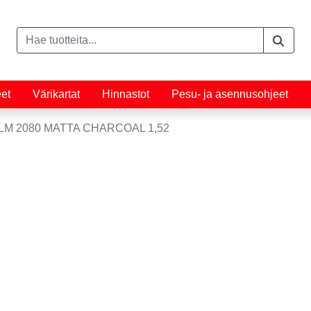
eet
Värikartat
Hinnastot
Pesu- ja asennusohjeet
LM 2080 MATTA CHARCOAL 1,52