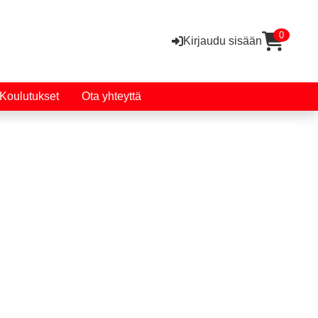
0
Kirjaudu sisään
Koulutukset
Ota yhteyttä