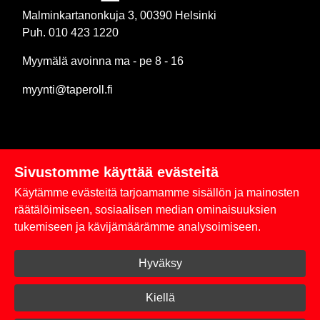
Malminkartanonkuja 3, 00390 Helsinki
Puh. 010 423 1220
Myymälä avoinna ma - pe 8 - 16
myynti@taperoll.fi
Sivustomme käyttää evästeitä
Linkit
Käytämme evästeitä tarjoamamme sisällön ja mainosten
Rekisteriseloste
räätälöimiseen, sosiaalisen median ominaisuuksien
tukemiseen ja kävijämäärämme analysoimiseen.
Yhteystiedot
Hyväksy
Toimitus- ja maksuehdot
Kirjaudu sisään
Kiellä