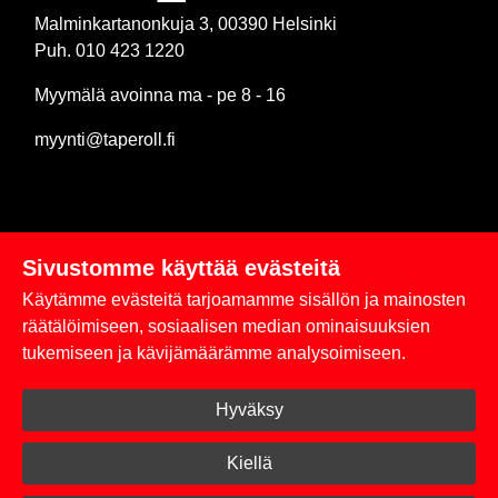
Malminkartanonkuja 3, 00390 Helsinki
Puh. 010 423 1220
Myymälä avoinna ma - pe 8 - 16
myynti@taperoll.fi
Sivustomme käyttää evästeitä
Linkit
Käytämme evästeitä tarjoamamme sisällön ja mainosten
Rekisteriseloste
räätälöimiseen, sosiaalisen median ominaisuuksien
tukemiseen ja kävijämäärämme analysoimiseen.
Yhteystiedot
Hyväksy
Toimitus- ja maksuehdot
Kirjaudu sisään
Kiellä