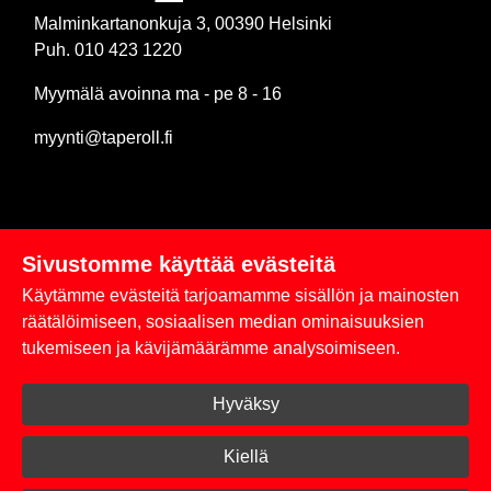
Malminkartanonkuja 3, 00390 Helsinki
Puh. 010 423 1220
Myymälä avoinna ma - pe 8 - 16
myynti@taperoll.fi
Sivustomme käyttää evästeitä
Linkit
Käytämme evästeitä tarjoamamme sisällön ja mainosten
Rekisteriseloste
räätälöimiseen, sosiaalisen median ominaisuuksien
tukemiseen ja kävijämäärämme analysoimiseen.
Yhteystiedot
Hyväksy
Toimitus- ja maksuehdot
Kirjaudu sisään
Kiellä