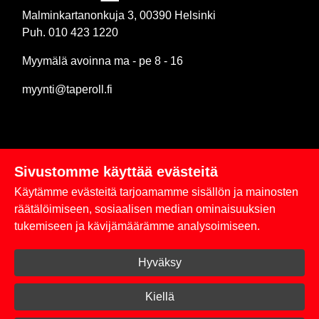
Malminkartanonkuja 3, 00390 Helsinki
Puh. 010 423 1220
Myymälä avoinna ma - pe 8 - 16
myynti@taperoll.fi
Sivustomme käyttää evästeitä
Linkit
Käytämme evästeitä tarjoamamme sisällön ja mainosten
Rekisteriseloste
räätälöimiseen, sosiaalisen median ominaisuuksien
tukemiseen ja kävijämäärämme analysoimiseen.
Yhteystiedot
Hyväksy
Toimitus- ja maksuehdot
Kirjaudu sisään
Kiellä