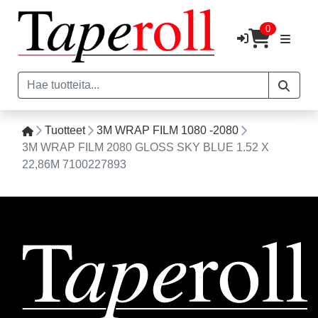
0
Tuotteet
3M WRAP FILM 1080 -2080
3M WRAP FILM 2080 GLOSS SKY BLUE 1.52 X
22,86M 7100227893