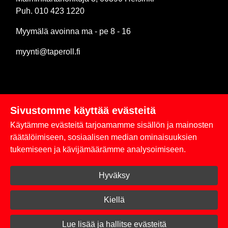
Puh. 010 423 1220
Myymälä avoinna ma - pe 8 - 16
myynti@taperoll.fi
Sivustomme käyttää evästeitä
Linkit
Käytämme evästeitä tarjoamamme sisällön ja mainosten
Rekisteriseloste
räätälöimiseen, sosiaalisen median ominaisuuksien
tukemiseen ja kävijämäärämme analysoimiseen.
Yhteystiedot
Hyväksy
Toimitus- ja maksuehdot
Kirjaudu sisään
Kiellä
© 2026 Taperoll
Lue lisää ja hallitse evästeitä