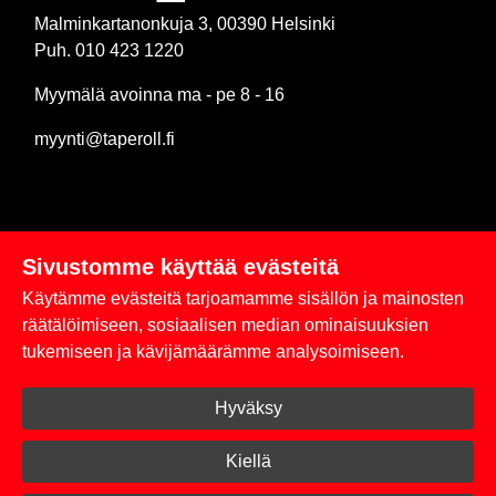
Malminkartanonkuja 3, 00390 Helsinki
Puh. 010 423 1220
Myymälä avoinna ma - pe 8 - 16
myynti@taperoll.fi
Sivustomme käyttää evästeitä
Linkit
Käytämme evästeitä tarjoamamme sisällön ja mainosten
Rekisteriseloste
räätälöimiseen, sosiaalisen median ominaisuuksien
tukemiseen ja kävijämäärämme analysoimiseen.
Yhteystiedot
Hyväksy
Toimitus- ja maksuehdot
Kirjaudu sisään
Kiellä