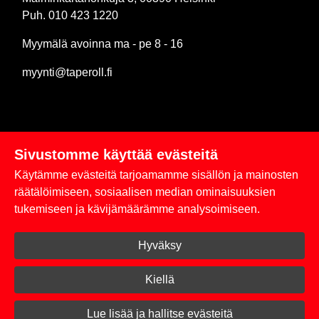
Puh. 010 423 1220
Myymälä avoinna ma - pe 8 - 16
myynti@taperoll.fi
Sivustomme käyttää evästeitä
Linkit
Käytämme evästeitä tarjoamamme sisällön ja mainosten
Rekisteriseloste
räätälöimiseen, sosiaalisen median ominaisuuksien
tukemiseen ja kävijämäärämme analysoimiseen.
Yhteystiedot
Hyväksy
Toimitus- ja maksuehdot
Kirjaudu sisään
Kiellä
© 2026 Taperoll
Lue lisää ja hallitse evästeitä