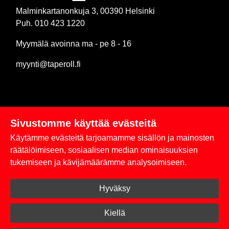
Malminkartanonkuja 3, 00390 Helsinki
Puh. 010 423 1220
Myymälä avoinna ma - pe 8 - 16
myynti@taperoll.fi
Sivustomme käyttää evästeitä
Linkit
Käytämme evästeitä tarjoamamme sisällön ja mainosten
Rekisteriseloste
räätälöimiseen, sosiaalisen median ominaisuuksien
tukemiseen ja kävijämäärämme analysoimiseen.
Yhteystiedot
Hyväksy
Toimitus- ja maksuehdot
Kirjaudu sisään
Kiellä