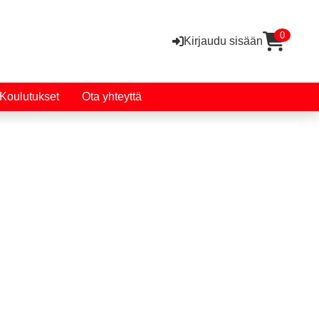
0
Kirjaudu sisään
Koulutukset
Ota yhteyttä