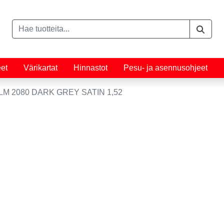
eet
Värikartat
Hinnastot
Pesu- ja asennusohjeet
LM 2080 DARK GREY SATIN 1,52