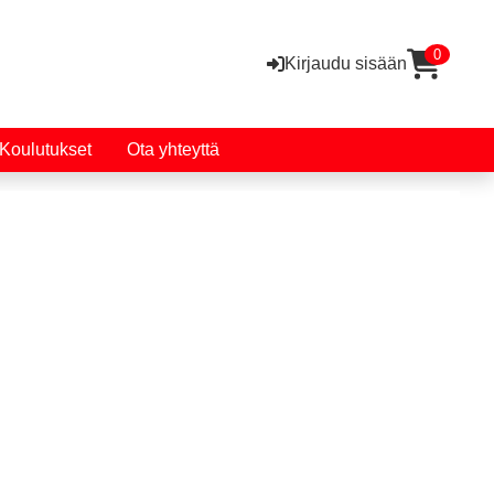
0
Kirjaudu sisään
Koulutukset
Ota yhteyttä