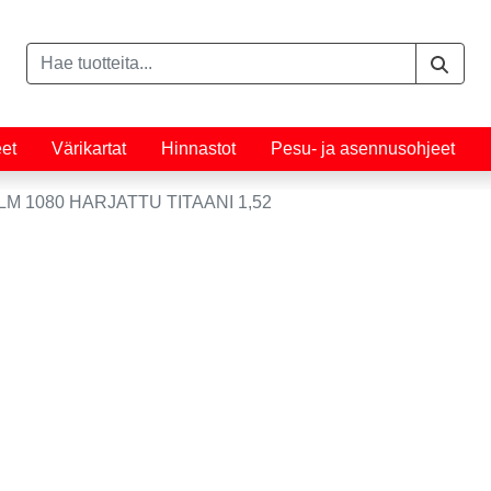
eet
Värikartat
Hinnastot
Pesu- ja asennusohjeet
LM 1080 HARJATTU TITAANI 1,52