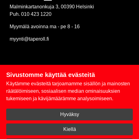
Malminkartanonkuja 3, 00390 Helsinki
Puh. 010 423 1220
Myymälä avoinna ma - pe 8 - 16
myynti@taperoll.fi
Sivustomme käyttää evästeitä
Linkit
Käytämme evästeitä tarjoamamme sisällön ja mainosten
Rekisteriseloste
räätälöimiseen, sosiaalisen median ominaisuuksien
tukemiseen ja kävijämäärämme analysoimiseen.
Yhteystiedot
Hyväksy
Toimitus- ja maksuehdot
Kirjaudu sisään
Kiellä