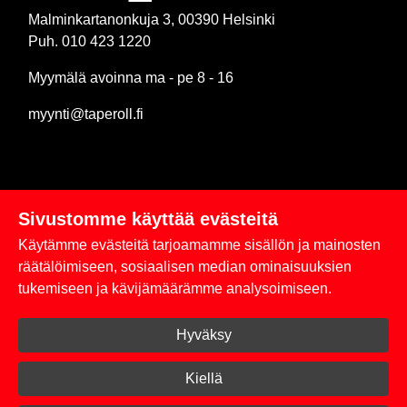
Malminkartanonkuja 3, 00390 Helsinki
Puh. 010 423 1220
Myymälä avoinna ma - pe 8 - 16
myynti@taperoll.fi
Sivustomme käyttää evästeitä
Linkit
Käytämme evästeitä tarjoamamme sisällön ja mainosten
Rekisteriseloste
räätälöimiseen, sosiaalisen median ominaisuuksien
tukemiseen ja kävijämäärämme analysoimiseen.
Yhteystiedot
Hyväksy
Toimitus- ja maksuehdot
Kirjaudu sisään
Kiellä