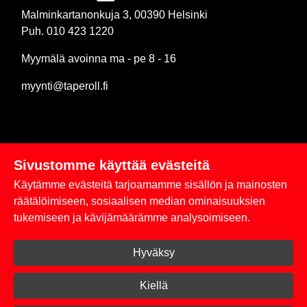
Malminkartanonkuja 3, 00390 Helsinki
Puh. 010 423 1220
Myymälä avoinna ma - pe 8 - 16
myynti@taperoll.fi
Sivustomme käyttää evästeitä
Linkit
Käytämme evästeitä tarjoamamme sisällön ja mainosten
Rekisteriseloste
räätälöimiseen, sosiaalisen median ominaisuuksien
tukemiseen ja kävijämäärämme analysoimiseen.
Yhteystiedot
Hyväksy
Toimitus- ja maksuehdot
Kirjaudu sisään
Kiellä