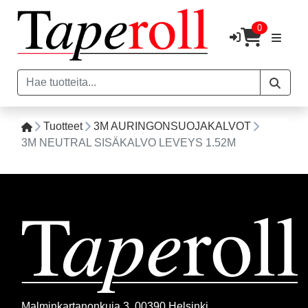
0
Tuotteet
3M AURINGONSUOJAKALVOT
3M NEUTRAL SISÄKALVO LEVEYS 1.52M
Malminkartanonkuja 3, 00390 Helsinki