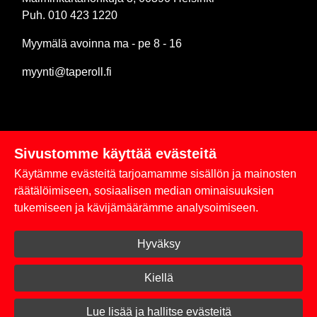
Puh. 010 423 1220
Myymälä avoinna ma - pe 8 - 16
myynti@taperoll.fi
Sivustomme käyttää evästeitä
Linkit
Käytämme evästeitä tarjoamamme sisällön ja mainosten
Rekisteriseloste
räätälöimiseen, sosiaalisen median ominaisuuksien
tukemiseen ja kävijämäärämme analysoimiseen.
Yhteystiedot
Hyväksy
Toimitus- ja maksuehdot
Kirjaudu sisään
Kiellä
© 2026 Taperoll
Lue lisää ja hallitse evästeitä