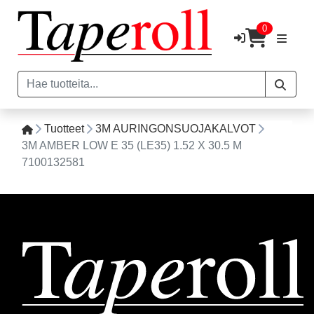
0
Tuotteet
3M AURINGONSUOJAKALVOT
3M AMBER LOW E 35 (LE35) 1.52 X 30.5 M
7100132581