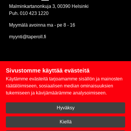
Malminkartanonkuja 3, 00390 Helsinki
Puh. 010 423 1220
Myymälä avoinna ma - pe 8 - 16
myynti@taperoll.fi
Sivustomme käyttää evästeitä
Linkit
Käytämme evästeitä tarjoamamme sisällön ja mainosten
Rekisteriseloste
räätälöimiseen, sosiaalisen median ominaisuuksien
tukemiseen ja kävijämäärämme analysoimiseen.
Yhteystiedot
Hyväksy
Toimitus- ja maksuehdot
Kirjaudu sisään
Kiellä