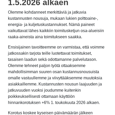
1.5.2026 alkaen
Olemme kohdanneet merkittäviä ja jatkuvia
kustannusten nousuja, mukaan lukien polttoaine-,
energia- ja kuljetuskustannukset. Nämä paineet
vaikuttavat lähes kaikkiin toimitusketjun osa-alueisiin
raaka-aineista aina toimitukseen saakka.
Ensisijainen tavoitteemme on varmistaa, että voimme
jatkossakin tarjota teille luotettavat toimitukset,
tasaisen laadun sekä odottamanne palvelutason.
Olemme tehneet paljon työtä ottaaksemme
mahdollisimman suuren osan kustannusnousuista
omalle vastuullemme ja viivyttääksemme muutoksia
asiakkaillemme. Kustannusten nousun laajuuden ja
jatkuvuuden vuoksi joudumme kuitenkin
poikkeuksellisesti ottamaan käyttöön
hinnankorotuksen +6% 1. toukokuuta 2026 alkaen.
Korotus koskee kyseisen päivämäärän jälkeen