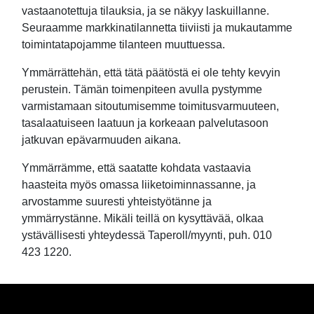
vastaanotettuja tilauksia, ja se näkyy laskuillanne.
Seuraamme markkinatilannetta tiiviisti ja mukautamme
toimintatapojamme tilanteen muuttuessa.
Ymmärrättehän, että tätä päätöstä ei ole tehty kevyin
perustein. Tämän toimenpiteen avulla pystymme
varmistamaan sitoutumisemme toimitusvarmuuteen,
tasalaatuiseen laatuun ja korkeaan palvelutasoon
jatkuvan epävarmuuden aikana.
Ymmärrämme, että saatatte kohdata vastaavia
haasteita myös omassa liiketoiminnassanne, ja
arvostamme suuresti yhteistyötänne ja
ymmärrystänne. Mikäli teillä on kysyttävää, olkaa
ystävällisesti yhteydessä Taperoll/myynti, puh. 010
423 1220.