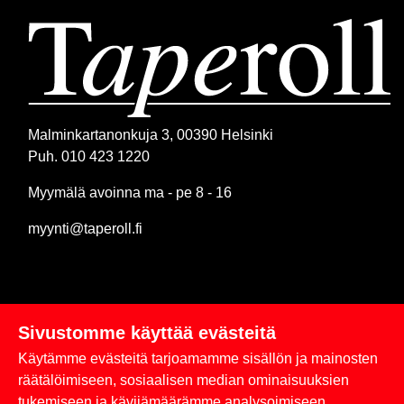
Malminkartanonkuja 3, 00390 Helsinki
Puh. 010 423 1220
Myymälä avoinna ma - pe 8 - 16
myynti@taperoll.fi
Sivustomme käyttää evästeitä
Linkit
Käytämme evästeitä tarjoamamme sisällön ja mainosten
Rekisteriseloste
räätälöimiseen, sosiaalisen median ominaisuuksien
tukemiseen ja kävijämäärämme analysoimiseen.