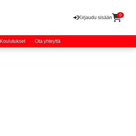
0
Kirjaudu sisään
Koulutukset
Ota yhteyttä