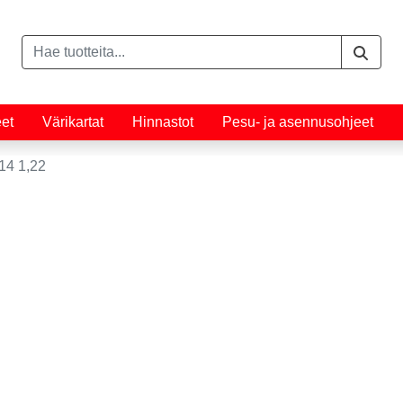
eet
Värikartat
Hinnastot
Pesu- ja asennusohjeet
4 1,22