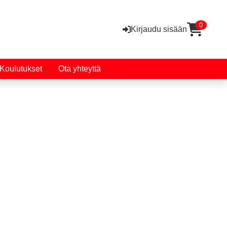
0
Kirjaudu sisään
Koulutukset
Ota yhteyttä