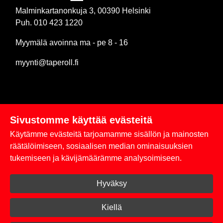
Malminkartanonkuja 3, 00390 Helsinki
Puh. 010 423 1220
Myymälä avoinna ma - pe 8 - 16
myynti@taperoll.fi
Sivustomme käyttää evästeitä
Linkit
Käytämme evästeitä tarjoamamme sisällön ja mainosten
Rekisteriseloste
räätälöimiseen, sosiaalisen median ominaisuuksien
tukemiseen ja kävijämäärämme analysoimiseen.
Yhteystiedot
Hyväksy
Toimitus- ja maksuehdot
Kirjaudu sisään
Kiellä