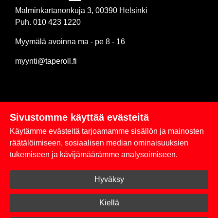
Malminkartanonkuja 3, 00390 Helsinki
Puh. 010 423 1220
Myymälä avoinna ma - pe 8 - 16
myynti@taperoll.fi
Sivustomme käyttää evästeitä
Linkit
Käytämme evästeitä tarjoamamme sisällön ja mainosten
Rekisteriseloste
räätälöimiseen, sosiaalisen median ominaisuuksien
tukemiseen ja kävijämäärämme analysoimiseen.
Yhteystiedot
Hyväksy
Toimitus- ja maksuehdot
Kirjaudu sisään
Kiellä