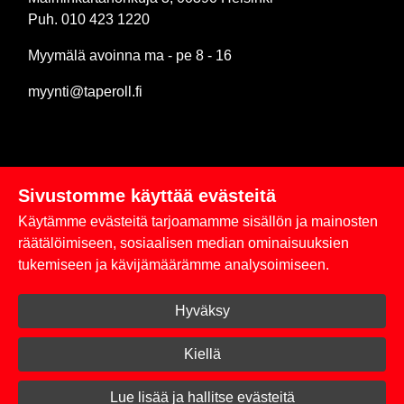
Puh. 010 423 1220
Myymälä avoinna ma - pe 8 - 16
myynti@taperoll.fi
Sivustomme käyttää evästeitä
Linkit
Käytämme evästeitä tarjoamamme sisällön ja mainosten
Rekisteriseloste
räätälöimiseen, sosiaalisen median ominaisuuksien
tukemiseen ja kävijämäärämme analysoimiseen.
Yhteystiedot
Hyväksy
Toimitus- ja maksuehdot
Kirjaudu sisään
Kiellä
© 2026 Taperoll
Lue lisää ja hallitse evästeitä