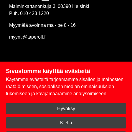
Malminkartanonkuja 3, 00390 Helsinki
Puh. 010 423 1220
Myymälä avoinna ma - pe 8 - 16
myynti@taperoll.fi
Sivustomme käyttää evästeitä
Linkit
Käytämme evästeitä tarjoamamme sisällön ja mainosten
Rekisteriseloste
räätälöimiseen, sosiaalisen median ominaisuuksien
tukemiseen ja kävijämäärämme analysoimiseen.
Yhteystiedot
Hyväksy
Toimitus- ja maksuehdot
Kirjaudu sisään
Kiellä