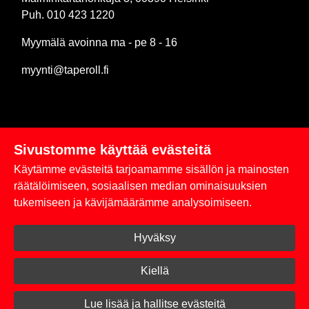
Puh. 010 423 1220
Myymälä avoinna ma - pe 8 - 16
myynti@taperoll.fi
Sivustomme käyttää evästeitä
Linkit
Käytämme evästeitä tarjoamamme sisällön ja mainosten
Rekisteriseloste
räätälöimiseen, sosiaalisen median ominaisuuksien
tukemiseen ja kävijämäärämme analysoimiseen.
Yhteystiedot
Hyväksy
Toimitus- ja maksuehdot
Kirjaudu sisään
Kiellä
© 2026 Taperoll
Lue lisää ja hallitse evästeitä