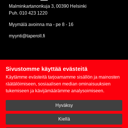
Malminkartanonkuja 3, 00390 Helsinki
Puh. 010 423 1220
Myymälä avoinna ma - pe 8 - 16
myynti@taperoll.fi
Sivustomme käyttää evästeitä
Linkit
Käytämme evästeitä tarjoamamme sisällön ja mainosten
Rekisteriseloste
räätälöimiseen, sosiaalisen median ominaisuuksien
tukemiseen ja kävijämäärämme analysoimiseen.
Yhteystiedot
Hyväksy
Toimitus- ja maksuehdot
Kirjaudu sisään
Kiellä