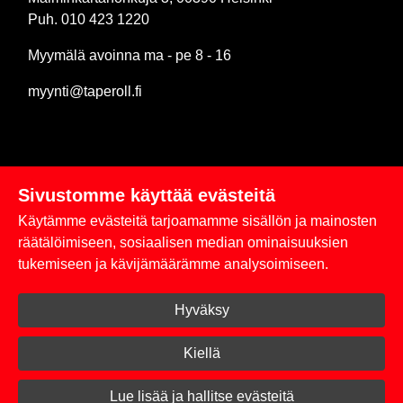
Puh. 010 423 1220
Myymälä avoinna ma - pe 8 - 16
myynti@taperoll.fi
Sivustomme käyttää evästeitä
Linkit
Käytämme evästeitä tarjoamamme sisällön ja mainosten
Rekisteriseloste
räätälöimiseen, sosiaalisen median ominaisuuksien
tukemiseen ja kävijämäärämme analysoimiseen.
Yhteystiedot
Hyväksy
Toimitus- ja maksuehdot
Kirjaudu sisään
Kiellä
© 2026 Taperoll
Lue lisää ja hallitse evästeitä