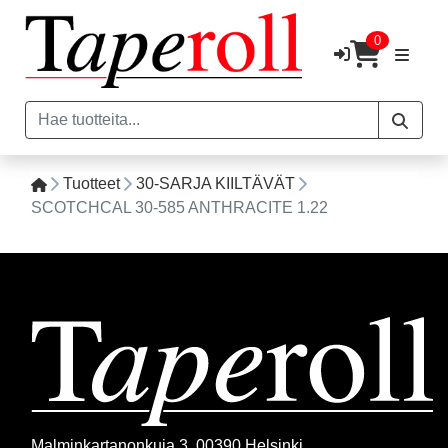
0
Tuotteet
30-SARJA KIILTÄVÄT
SCOTCHCAL 30-585 ANTHRACITE 1.22
Malminkartanonkuja 3, 00390 Helsinki