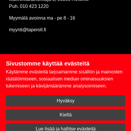
Puh. 010 423 1220
Myymälä avoinna ma - pe 8 - 16
myynti@taperoll.fi
Sivustomme käyttää evästeitä
Linkit
Käytämme evästeitä tarjoamamme sisällön ja mainosten
Rekisteriseloste
räätälöimiseen, sosiaalisen median ominaisuuksien
tukemiseen ja kävijämäärämme analysoimiseen.
Yhteystiedot
Hyväksy
Toimitus- ja maksuehdot
Kirjaudu sisään
Kiellä
© 2026 Taperoll
Lue lisää ja hallitse evästeitä