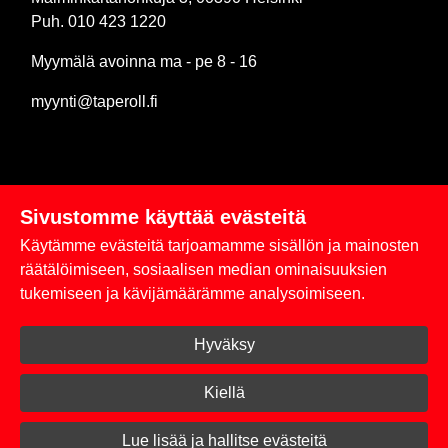
Puh. 010 423 1220
Myymälä avoinna ma - pe 8 - 16
myynti@taperoll.fi
Sivustomme käyttää evästeitä
Linkit
Käytämme evästeitä tarjoamamme sisällön ja mainosten
Rekisteriseloste
räätälöimiseen, sosiaalisen median ominaisuuksien
tukemiseen ja kävijämäärämme analysoimiseen.
Yhteystiedot
Hyväksy
Toimitus- ja maksuehdot
Kirjaudu sisään
Kiellä
© 2026 Taperoll
Lue lisää ja hallitse evästeitä