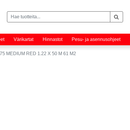
eet
Värikartat
Hinnastot
Pesu- ja asennusohjeet
5 MEDIUM RED 1.22 X 50 M 61 M2