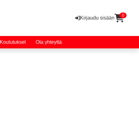
0
Kirjaudu sisään
Koulutukset
Ota yhteyttä