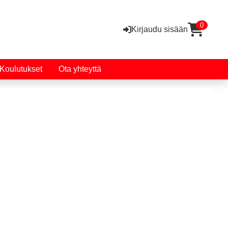
0
Kirjaudu sisään
Koulutukset
Ota yhteyttä