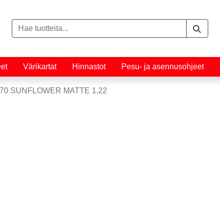
eet
Värikartat
Hinnastot
Pesu- ja asennusohjeet
70 SUNFLOWER MATTE 1.22