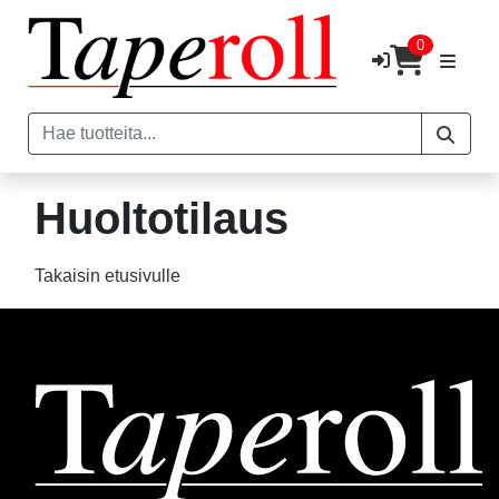
0
Huoltotilaus
Takaisin etusivulle