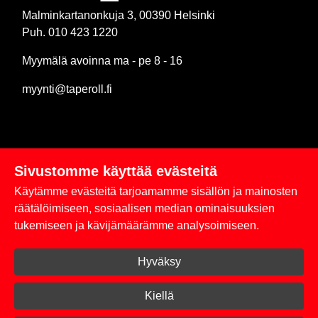
Malminkartanonkuja 3, 00390 Helsinki
Puh. 010 423 1220
Myymälä avoinna ma - pe 8 - 16
myynti@taperoll.fi
Sivustomme käyttää evästeitä
Linkit
Käytämme evästeitä tarjoamamme sisällön ja mainosten
Rekisteriseloste
räätälöimiseen, sosiaalisen median ominaisuuksien
tukemiseen ja kävijämäärämme analysoimiseen.
Yhteystiedot
Hyväksy
Toimitus- ja maksuehdot
Kirjaudu sisään
Kiellä