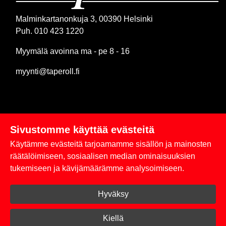
Malminkartanonkuja 3, 00390 Helsinki
Puh. 010 423 1220
Myymälä avoinna ma - pe 8 - 16
myynti@taperoll.fi
Sivustomme käyttää evästeitä
Linkit
Käytämme evästeitä tarjoamamme sisällön ja mainosten
Rekisteriseloste
räätälöimiseen, sosiaalisen median ominaisuuksien
tukemiseen ja kävijämäärämme analysoimiseen.
Yhteystiedot
Hyväksy
Toimitus- ja maksuehdot
Kirjaudu sisään
Kiellä