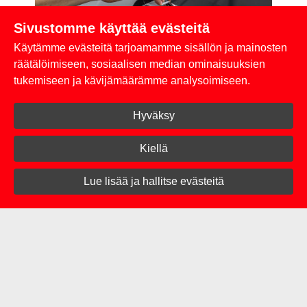
Sivustomme käyttää evästeitä
Käytämme evästeitä tarjoamamme sisällön ja mainosten
räätälöimiseen, sosiaalisen median ominaisuuksien
tukemiseen ja kävijämäärämme analysoimiseen.
3M Yliteippaus- ja suojakalvot
Hyväksy
Kestävyyttä vaativiin kohteisiin ja
pintasuojaukseen.
Kiellä
Lue lisää ja hallitse evästeitä