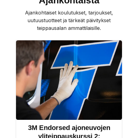
Ajankohtaista
Ajankohtaiset koulutukset, tarjoukset,
uutuustuotteet ja tärkeät päivitykset
teippausalan ammattilaisille.
3M Endorsed ajoneuvojen
yliteippauskurssi 2: