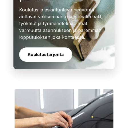
Koulutus ja asiantunteva neuvonta
auttavat valitsemaan oikeat materiaalit,
työkalut ja työmenetelmät. Saat
varmuutta asennukseen ja paremman
lopputuloksen joka kohteessa.
Koulutustarjonta