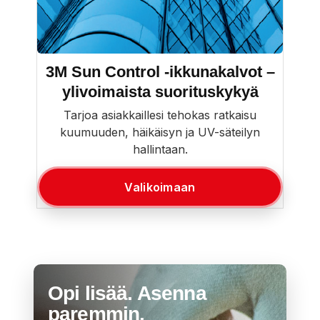
3M Sun Control -ikkunakalvot –
ylivoimaista suorituskykyä
Tarjoa asiakkaillesi tehokas ratkaisu
kuumuuden, häikäisyn ja UV-säteilyn
hallintaan.
Valikoimaan
Opi lisää. Asenna
paremmin.