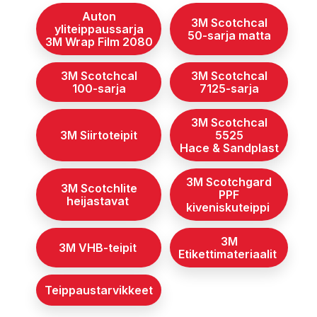
Auton
3M Scotchcal
yliteippaussarja
50-sarja matta
3M Wrap Film 2080
3M Scotchcal
3M Scotchcal
100-sarja
7125-sarja
3M Scotchcal
3M Siirtoteipit
5525
Hace & Sandplast
3M Scotchgard
3M Scotchlite
PPF
heijastavat
kiveniskuteippi
3M
3M VHB-teipit
Etikettimateriaalit
Teippaustarvikkeet