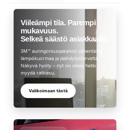
Viileämpi tila. Parempi
mukavuus.
Selkeä säästö asiakkaalle.
3M™ auringonsuojakalvot vähentävät
lämpökuormaa ja jäähdytystarvetta.
Näkyvä hyöty – nyt on oikea hetki
myydä ratkaisu.
Valikoimaan tästä