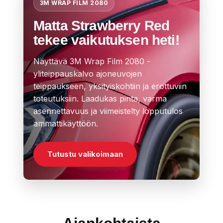
3M WRAP FILM 2080
Matta Strawberry Red
tekee vaikutuksen heti!
Näyttävä 3M Wrap Film 2080 -
yliteippauskalvo ajoneuvojen
teippaukseen, yksityiskohtiin ja erottuviin
toteutuksiin. Laadukas pinta, varma
asennettavuus ja viimeistelty lopputulos
ammattikäyttöön.
Tutustu valikoimaan